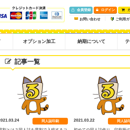
会員登録
ログイン
お問い合わせ
ご利用ガ
ド
オプション加工
納期について
テ
記事一覧
セット
カバモノモノセット
コスプレジャッ
2021.03.24
2021.03.22
同人誌印刷
同人誌
早割とは？同人誌を早割で入稿するコ
初めての同人誌作り、印刷所