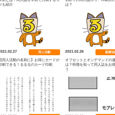
ツも紹介
は？
モノモノセット／エース
モノモノセット
ト／ジャッ
プラン
クプラン
2021.02.27
2021.02.26
同人活動
基礎知
【同人活動の名刺に】お得にカードが
オフセットとオンデマンドの
印刷できる！るるるのカード印刷
は？特徴を知って同人誌をお
う