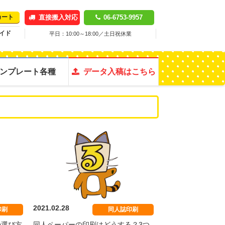
カート
直接搬入対応
06-6753-9957
イド
平日：10:00～18:00／土日祝休業
ンプレート各種
データ入稿はこちら
ク
コスプレエース
2021.02.28
印刷
同人誌印刷
の選び方
同人ペーパーの印刷はどうする？3つ