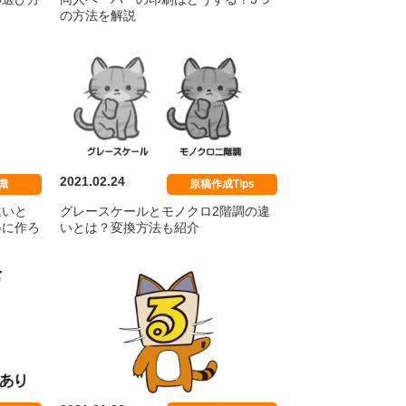
の方法を解説
／ジャッ
カラカラセット／エース
プラン
2021.02.24
識
原稿作成Tips
違いと
グレースケールとモノクロ2階調の違
得に作ろ
いとは？変換方法も紹介