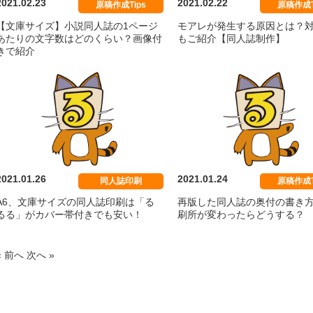
2021.02.23
2021.02.22
原稿作成Tips
原稿作成T
【文庫サイズ】小説同人誌の1ページ
モアレが発生する原因とは？
あたりの文字数はどのくらい？画像付
もご紹介【同人誌制作】
きで紹介
2021.01.26
2021.01.24
同人誌印刷
原稿作成T
A6、文庫サイズの同人誌印刷は「る
再版した同人誌の奥付の書き
るる」がカバー帯付きでも安い！
刷所が変わったらどうする？
« 前へ
次へ »